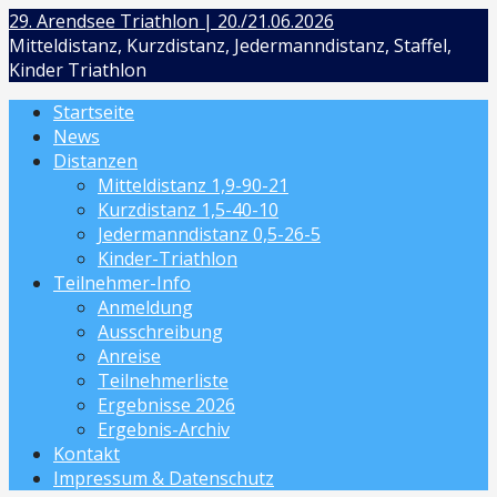
Zum
29. Arendsee Triathlon | 20./21.06.2026
Inhalt
Mitteldistanz, Kurzdistanz, Jedermanndistanz, Staffel,
springen
Kinder Triathlon
Startseite
News
Distanzen
Mitteldistanz 1,9-90-21
Kurzdistanz 1,5-40-10
Jedermanndistanz 0,5-26-5
Kinder-Triathlon
Teilnehmer-Info
Anmeldung
Ausschreibung
Anreise
Teilnehmerliste
Ergebnisse 2026
Ergebnis-Archiv
Kontakt
Impressum & Datenschutz