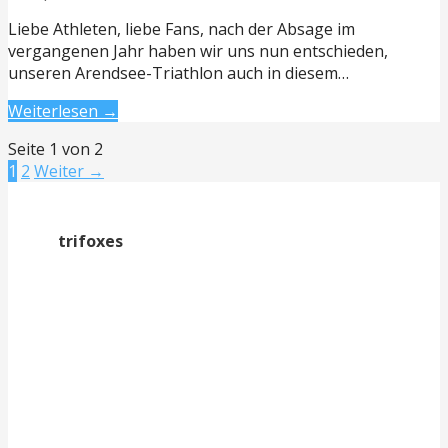
Liebe Athleten, liebe Fans, nach der Absage im
vergangenen Jahr haben wir uns nun entschieden,
unseren Arendsee-Triathlon auch in diesem…
Weiterlesen →
Beitrag
Seite 1 von 2
1
2
Weiter →
Navigation
trifoxes