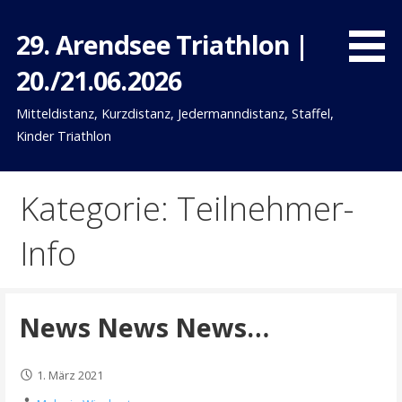
Zum
Inhalt
29. Arendsee Triathlon |
springen
20./21.06.2026
Mitteldistanz, Kurzdistanz, Jedermanndistanz, Staffel,
Kinder Triathlon
Kategorie: Teilnehmer-
Info
News News News…
1. März 2021